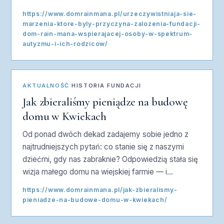
https://www.domrainmana.pl/urzeczywistniaja-sie-
marzenia-ktore-byly-przyczyna-zalozenia-fundacji-
dom-rain-mana-wspierajacej-osoby-w-spektrum-
autyzmu-i-ich-rodzicow/
AKTUALNOŚĆ
·
HISTORIA FUNDACJI
Jak zbieraliśmy pieniądze na budowę
domu w Kwiekach
Od ponad dwóch dekad zadajemy sobie jedno z
najtrudniejszych pytań: co stanie się z naszymi
dziećmi, gdy nas zabraknie? Odpowiedzią stała się
wizja małego domu na wiejskiej farmie — i…
https://www.domrainmana.pl/jak-zbieralismy-
pieniadze-na-budowe-domu-w-kwiekach/