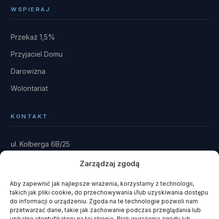
WSPIERAJ
Przekaż 1,5%
Przyjaciel Domu
Darowizna
Wolontariat
KONTAKT
ul. Kolberga 6B/25
81-881 Sopot
Zarządzaj zgodą
Dom: Kwieki 30
Rytel 89-642
Aby zapewnić jak najlepsze wrażenia, korzystamy z technologii,
takich jak pliki cookie, do przechowywania i/lub uzyskiwania dostępu
gmina Czersk · powiat chojnicki
do informacji o urządzeniu. Zgoda na te technologie pozwoli nam
przetwarzać dane, takie jak zachowanie podczas przeglądania lub
fundacja@domrainmana.pl
unikalne identyfikatory na tej stronie. Brak wyrażenia zgody lub