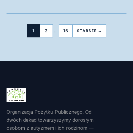
1
2
…
16
STARSZE →
Nawigacja
po
wpisach
Organizacja Pożytku Publicznego. Od
dwóch dekad towarzyszymy dorosłym
osobom z autyzmem i ich rodzinom —