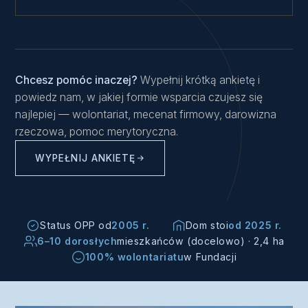
Chcesz pomóc inaczej?
Wypełnij krótką ankietę i
powiedz nam, w jakiej formie wsparcia czujesz się
najlepiej — wolontariat, mecenat firmowy, darowizna
rzeczowa, pomoc merytoryczna.
WYPEŁNIJ ANKIETĘ
Status OPP od
2005 r.
Dom stoi
od 2025 r.
6–10 dorosłych
mieszkańców (docelowo) · 2,4 ha
100% wolontariatu
w Fundacji