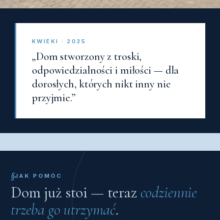
KWIEKI · 2025
„Dom stworzony z troski,
odpowiedzialności i miłości — dla
dorosłych, których nikt inny nie
przyjmie.”
JAK POMÓC
Dom już stoi — teraz
codziennie
trzeba go utrzymać
.