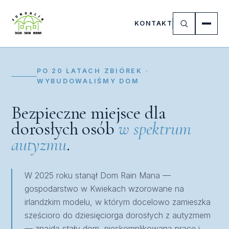
KONTAKT
PO 20 LATACH ZBIÓREK ·
WYBUDOWALIŚMY DOM
Bezpieczne miejsce dla
dorosłych osób
w spektrum
autyzmu
.
W 2025 roku stanął Dom Rain Mana —
gospodarstwo w Kwiekach wzorowane na
irlandzkim modelu, w którym docelowo zamieszka
sześcioro do dziesięciorga dorosłych z autyzmem
— znajdą stały dom, nieskomplikowaną pracę i