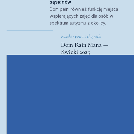
sąsiadów
Dom pełni również funkcję miejsca
wspierających zajęć dla osób w
spektrum autyzmu z okolicy.
Kwieki · powiat chojnicki
Dom Rain Mana —
Kwieki 2025
DZIAŁALNOŚĆ W LICZBACH
Dwie dekady wytrwałej pracy —
i Dom, który stoi.
Każda kwota, każda godzina pracy wolontariackiej,
każda przekazana złotówka — wszystko to złożyło
się na Dom Rain Mana. Teraz pracujemy dalej,
codziennie, dla jego przyszłych mieszkańców i