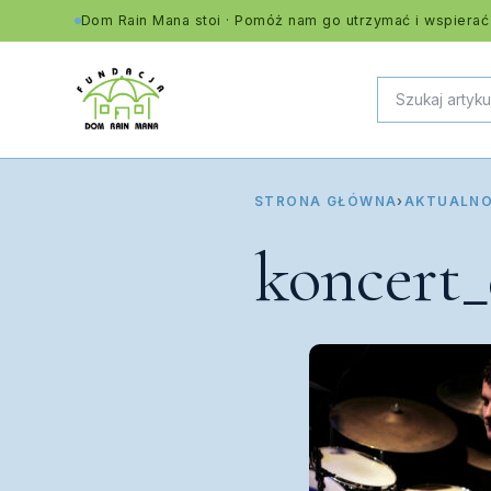
Dom Rain Mana stoi · Pomóż nam go utrzymać i wspierać
STRONA GŁÓWNA
›
AKTUALNO
koncert