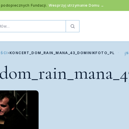
 podopiecznych Fundacji.
Wesprzyj utrzymanie Domu →
ŚCI
›
KONCERT_DOM_RAIN_MANA_43_DOMINIKFOTO_PL
S
_dom_rain_mana_4