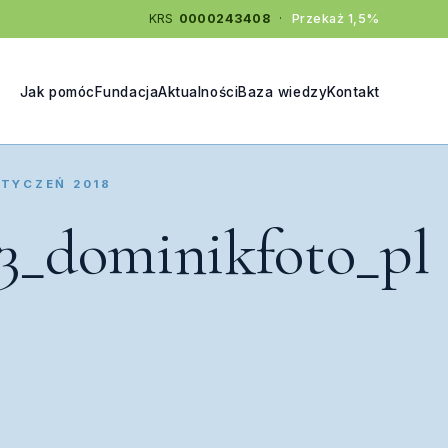
KRS
0000243408
·
Przekaż 1,5%
Jak pomóc
Fundacja
Aktualności
Baza wiedzy
Kontakt
TYCZEŃ 2018
3_dominikfoto_pl