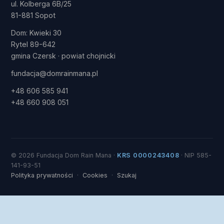
ul. Kolberga 6B/25
81-881 Sopot
Dom: Kwieki 30
Rytel 89-642
gmina Czersk · powiat chojnicki
fundacja@domrainmana.pl
+48 606 585 941
+48 660 908 051
© 2026 Fundacja Dom Rain Mana ·
KRS 0000243408
· NIP 585-
141-93-51
Polityka prywatności
·
Cookies
·
Szukaj