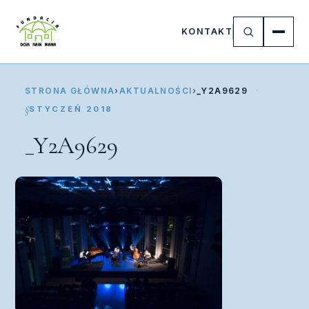
KONTAKT
STRONA GŁÓWNA
›
AKTUALNOŚCI
›
_Y2A9629
STYCZEŃ 2018
_Y2A9629