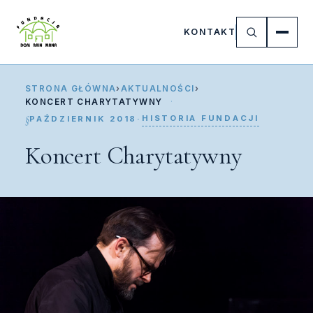
KONTAKT
STRONA GŁÓWNA
›
AKTUALNOŚCI
›
KONCERT CHARYTATYWNY
HISTORIA FUNDACJI
PAŹDZIERNIK 2018
·
Koncert Charytatywny