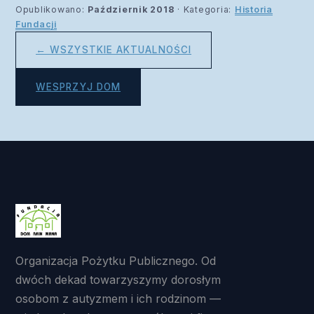
Opublikowano:
Październik 2018
· Kategoria:
Historia
Fundacji
← WSZYSTKIE AKTUALNOŚCI
WESPRZYJ DOM
Organizacja Pożytku Publicznego. Od
dwóch dekad towarzyszymy dorosłym
osobom z autyzmem i ich rodzinom —