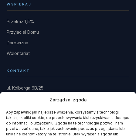
WSPIERAJ
Przekaż 1,5%
Przyjaciel Domu
Darowizna
Wolontariat
KONTAKT
ul. Kolberga 6B/25
81-881 Sopot
Zarządzaj zgodą
Dom: Kwieki 30
Rytel 89-642
Aby zapewnić jak najlepsze wrażenia, korzystamy z technologii,
takich jak pliki cookie, do przechowywania i/lub uzyskiwania dostępu
gmina Czersk · powiat chojnicki
do informacji o urządzeniu. Zgoda na te technologie pozwoli nam
przetwarzać dane, takie jak zachowanie podczas przeglądania lub
fundacja@domrainmana.pl
unikalne identyfikatory na tej stronie. Brak wyrażenia zgody lub