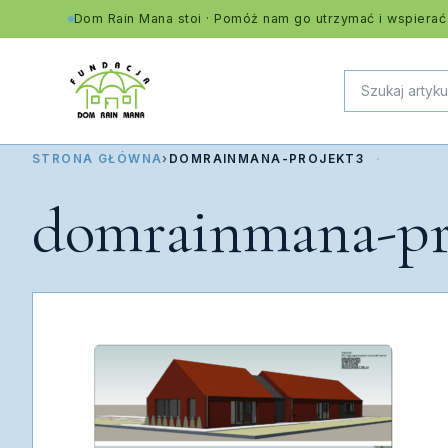
Dom Rain Mana stoi · Pomóż nam go utrzymać i wspierać
STRONA GŁÓWNA
›
DOMRAINMANA-PROJEKT3
domrainmana-pr