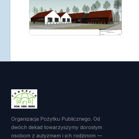
Organizacja Pożytku Publicznego. Od
dwóch dekad towarzyszymy dorosłym
osobom z autyzmem i ich rodzinom —