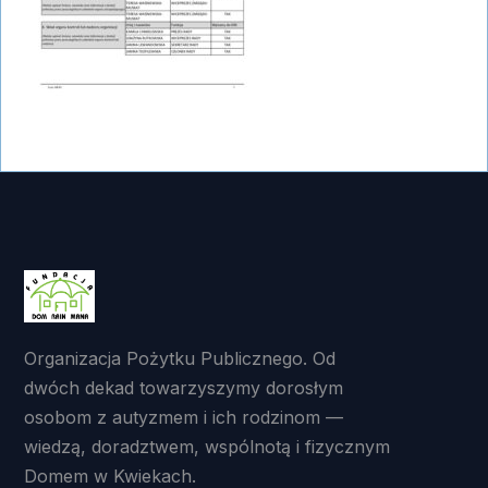
Organizacja Pożytku Publicznego. Od
dwóch dekad towarzyszymy dorosłym
osobom z autyzmem i ich rodzinom —
wiedzą, doradztwem, wspólnotą i fizycznym
Domem w Kwiekach.