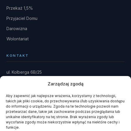
Przekaż 1,5%
Przyjaciel Domu
Darowizna
Wolontariat
KONTAKT
ul. Kolberga 6B/25
81-881 Sopot
Zarządzaj zgodą
Dom: Kwieki 30
Rytel 89-642
Aby zapewnić jak najlepsze wrażenia, korzystamy z technologii,
takich jak pliki cookie, do przechowywania i/lub uzyskiwania dostępu
gmina Czersk · powiat chojnicki
do informacji o urządzeniu. Zgoda na te technologie pozwoli nam
przetwarzać dane, takie jak zachowanie podczas przeglądania lub
fundacja@domrainmana.pl
unikalne identyfikatory na tej stronie. Brak wyrażenia zgody lub
wycofanie zgody może niekorzystnie wpłynąć na niektóre cechy i
+48 606 585 941
funkcje.
+48 660 908 051