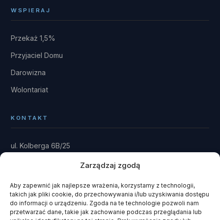
WSPIERAJ
Przekaż 1,5%
Przyjaciel Domu
Darowizna
Wolontariat
KONTAKT
ul. Kolberga 6B/25
81-881 Sopot
Zarządzaj zgodą
Dom: Kwieki 30
Rytel 89-642
Aby zapewnić jak najlepsze wrażenia, korzystamy z technologii,
takich jak pliki cookie, do przechowywania i/lub uzyskiwania dostępu
gmina Czersk · powiat chojnicki
do informacji o urządzeniu. Zgoda na te technologie pozwoli nam
przetwarzać dane, takie jak zachowanie podczas przeglądania lub
fundacja@domrainmana.pl