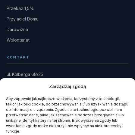
Przekaż 1,5%
Przyjaciel Domu
Darowizna
Wolontariat
KONTAKT
ul. Kolberga 6B/25
81-881 Sopot
Zarządzaj zgodą
Dom: Kwieki 30
Rytel 89-642
Aby zapewnić jak najlepsze wrażenia, korzystamy z technologii,
takich jak pliki cookie, do przechowywania i/lub uzyskiwania dostępu
gmina Czersk · powiat chojnicki
do informacji o urządzeniu. Zgoda na te technologie pozwoli nam
przetwarzać dane, takie jak zachowanie podczas przeglądania lub
fundacja@domrainmana.pl
unikalne identyfikatory na tej stronie. Brak wyrażenia zgody lub
wycofanie zgody może niekorzystnie wpłynąć na niektóre cechy i
+48 606 585 941
funkcje.
+48 660 908 051