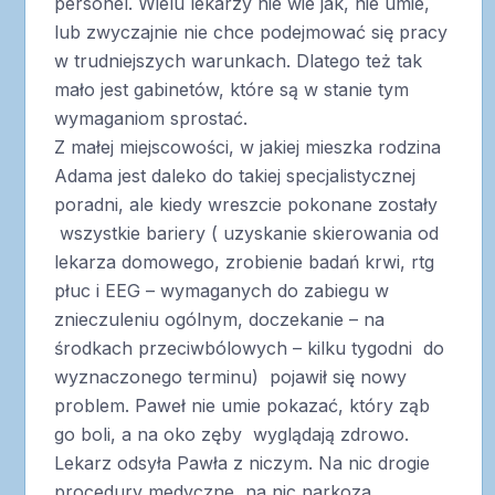
personel. Wielu lekarzy nie wie jak, nie umie,
lub zwyczajnie nie chce podejmować się pracy
w trudniejszych warunkach. Dlatego też tak
mało jest gabinetów, które są w stanie tym
wymaganiom sprostać.
Z małej miejscowości, w jakiej mieszka rodzina
Adama jest daleko do takiej specjalistycznej
poradni, ale kiedy wreszcie pokonane zostały
wszystkie bariery ( uzyskanie skierowania od
lekarza domowego, zrobienie badań krwi, rtg
płuc i EEG – wymaganych do zabiegu w
znieczuleniu ogólnym, doczekanie – na
środkach przeciwbólowych – kilku tygodni do
wyznaczonego terminu) pojawił się nowy
problem. Paweł nie umie pokazać, który ząb
go boli, a na oko zęby wyglądają zdrowo.
Lekarz odsyła Pawła z niczym. Na nic drogie
procedury medyczne, na nic narkoza,