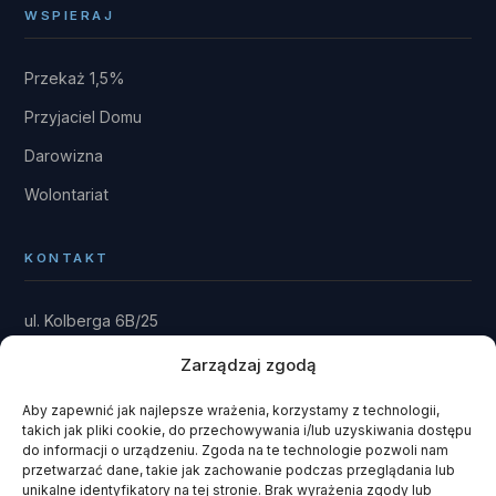
WSPIERAJ
Przekaż 1,5%
Przyjaciel Domu
Darowizna
Wolontariat
KONTAKT
ul. Kolberga 6B/25
81-881 Sopot
Zarządzaj zgodą
Dom: Kwieki 30
Rytel 89-642
Aby zapewnić jak najlepsze wrażenia, korzystamy z technologii,
takich jak pliki cookie, do przechowywania i/lub uzyskiwania dostępu
gmina Czersk · powiat chojnicki
do informacji o urządzeniu. Zgoda na te technologie pozwoli nam
przetwarzać dane, takie jak zachowanie podczas przeglądania lub
fundacja@domrainmana.pl
unikalne identyfikatory na tej stronie. Brak wyrażenia zgody lub