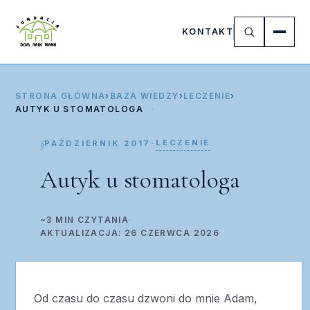
KONTAKT
STRONA GŁÓWNA
›
BAZA WIEDZY
›
LECZENIE
›
AUTYK U STOMATOLOGA
LECZENIE
PAŹDZIERNIK 2017
·
Autyk u stomatologa
~3 MIN CZYTANIA
·
AKTUALIZACJA: 26 CZERWCA 2026
Od czasu do czasu dzwoni do mnie Adam,