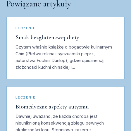
Powiązane artykuły
LECZENIE
Smak bezglutenowej diety
Czytam właśnie książkę o bogactwie kulinarnym
Chin (Płetwa rekina i syczuański pieprz,
autorstwa Fuchsii Dunlop), gdzie opisane są
złożoności kuchni chińskiej i…
LECZENIE
Biomedyczne aspekty autyzmu
Dawniej uważano, że każda choroba jest
nieuniknioną konsekwencją zbiegu pewnych
okoliczności losu. Stopniowo, razem z