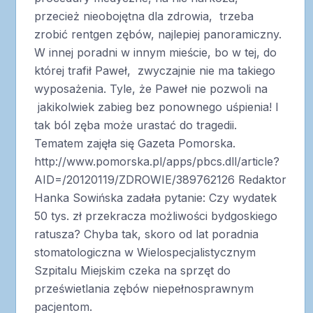
przecież nieobojętna dla zdrowia, trzeba
zrobić rentgen zębów, najlepiej panoramiczny.
W innej poradni w innym mieście, bo w tej, do
której trafił Paweł, zwyczajnie nie ma takiego
wyposażenia. Tyle, że Paweł nie pozwoli na
jakikolwiek zabieg bez ponownego uśpienia! I
tak ból zęba może urastać do tragedii.
Tematem zajęła się Gazeta Pomorska.
http://www.pomorska.pl/apps/pbcs.dll/article?
AID=/20120119/ZDROWIE/389762126
Redaktor
Hanka Sowińska zadała pytanie: Czy wydatek
50 tys. zł przekracza możliwości bydgoskiego
ratusza? Chyba tak, skoro od lat poradnia
stomatologiczna w Wielospecjalistycznym
Szpitalu Miejskim czeka na sprzęt do
prześwietlania zębów niepełnosprawnym
pacjentom.