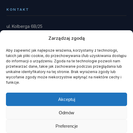
KONTAKT
ul. Kolberga 6B/25
81-881 Sopot
Zarządzaj zgodą
Dom: Kwieki 30
Rytel 89-642
Aby zapewnić jak najlepsze wrażenia, korzystamy z technologii,
takich jak pliki cookie, do przechowywania i/lub uzyskiwania dostępu
gmina Czersk · powiat chojnicki
do informacji o urządzeniu. Zgoda na te technologie pozwoli nam
przetwarzać dane, takie jak zachowanie podczas przeglądania lub
fundacja@domrainmana.pl
unikalne identyfikatory na tej stronie. Brak wyrażenia zgody lub
wycofanie zgody może niekorzystnie wpłynąć na niektóre cechy i
+48 606 585 941
funkcje.
+48 660 908 051
Akceptuj
Odmów
© 2026 Fundacja Dom Rain Mana ·
KRS 0000243408
· NIP 585-
141-93-51
Preferencje
Polityka prywatności
·
Cookies
·
Szukaj