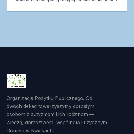
Organizacja Pożytku Publicznego. Od
dwóch dekad towarzyszymy dorosłym
osobom z autyzmem i ich rodzinom —
wiedzą, doradztwem, wspólnotą i fizycznym
Domem w Kwiekach.