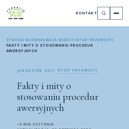
KONTAKT
STRONA GŁÓWNA
›
BAZA WIEDZY
›
STOP PRZEMOCY
›
FAKTY I MITY O STOSOWANIU PROCEDUR
AWERSYJNYCH
STOP PRZEMOCY
GRUDZIEŃ 2017
·
Fakty i mity o
stosowaniu procedur
awersyjnych
~4 MIN CZYTANIA
·