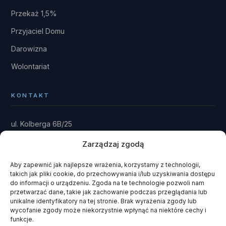
Przekaż 1,5%
Przyjaciel Domu
Darowizna
Wolontariat
KONTAKT
ul. Kolberga 6B/25
81-881 Sopot
Zarządzaj zgodą
Dom: Kwieki 30
Rytel 89-642
Aby zapewnić jak najlepsze wrażenia, korzystamy z technologii,
takich jak pliki cookie, do przechowywania i/lub uzyskiwania dostępu
gmina Czersk · powiat chojnicki
do informacji o urządzeniu. Zgoda na te technologie pozwoli nam
przetwarzać dane, takie jak zachowanie podczas przeglądania lub
fundacja@domrainmana.pl
unikalne identyfikatory na tej stronie. Brak wyrażenia zgody lub
wycofanie zgody może niekorzystnie wpłynąć na niektóre cechy i
+48 606 585 941
funkcje.
+48 660 908 051