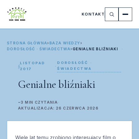
KONTAKT
STRONA GŁÓWNA
›
BAZA WIEDZY
›
DOROSŁOŚĆ · ŚWIADECTWA
›
GENIALNE BLIŹNIAKI
DOROSŁOŚĆ ·
LISTOPAD
·
ŚWIADECTWA
2017
Genialne bliźniaki
~3 MIN CZYTANIA
·
AKTUALIZACJA: 26 CZERWCA 2026
Wiele lat temu zrobiono interesujący film o