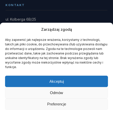
KONTAKT
ul. Kolberga 6B/25
81-881 Sopot
Zarządzaj zgodą
Dom: Kwieki 30
Rytel 89-642
Aby zapewnić jak najlepsze wrażenia, korzystamy z technologii,
takich jak pliki cookie, do przechowywania i/lub uzyskiwania dostępu
gmina Czersk · powiat chojnicki
do informacji o urządzeniu. Zgoda na te technologie pozwoli nam
przetwarzać dane, takie jak zachowanie podczas przeglądania lub
fundacja@domrainmana.pl
unikalne identyfikatory na tej stronie. Brak wyrażenia zgody lub
wycofanie zgody może niekorzystnie wpłynąć na niektóre cechy i
+48 606 585 941
funkcje.
+48 660 908 051
Akceptuj
Odmów
© 2026 Fundacja Dom Rain Mana ·
KRS 0000243408
· NIP 585-
141-93-51
Preferencje
Polityka prywatności
·
Cookies
·
Szukaj