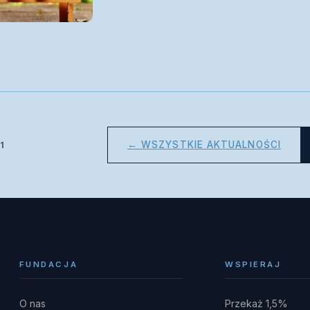
← WSZYSTKIE AKTUALNOŚCI
1
FUNDACJA
WSPIERAJ
O nas
Przekaż 1,5%