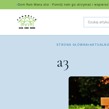
Dom Rain Mana stoi · Pomóż nam go utrzymać i wspierać
STRONA GŁÓWNA
›
AKTUALNO
a3