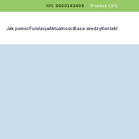
KRS
0000243408
·
Przekaż 1,5%
Jak pomóc
Fundacja
Aktualności
Baza wiedzy
Kontakt