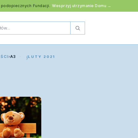
 podopiecznych Fundacji.
Wesprzyj utrzymanie Domu →
ŚCI
›
A3
LUTY 2021