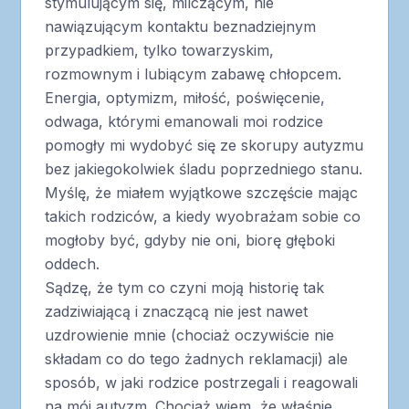
stymulującym się, milczącym, nie
nawiązującym kontaktu beznadziejnym
przypadkiem, tylko towarzyskim,
rozmownym i lubiącym zabawę chłopcem.
Energia, optymizm, miłość, poświęcenie,
odwaga, którymi emanowali moi rodzice
pomogły mi wydobyć się ze skorupy autyzmu
bez jakiegokolwiek śladu poprzedniego stanu.
Myślę, że miałem wyjątkowe szczęście mając
takich rodziców, a kiedy wyobrażam sobie co
mogłoby być, gdyby nie oni, biorę głęboki
oddech.
Sądzę, że tym co czyni moją historię tak
zadziwiającą i znaczącą nie jest nawet
uzdrowienie mnie (chociaż oczywiście nie
składam co do tego żadnych reklamacji) ale
sposób, w jaki rodzice postrzegali i reagowali
na mój autyzm. Chociaż wiem, że właśnie