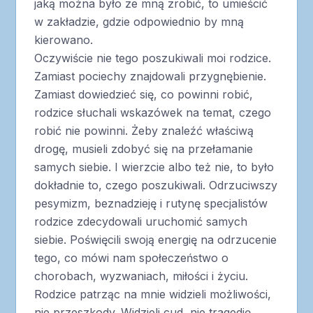
jaką można było ze mną zrobić, to umieścić
w zakładzie, gdzie odpowiednio by mną
kierowano.
Oczywiście nie tego poszukiwali moi rodzice.
Zamiast pociechy znajdowali przygnębienie.
Zamiast dowiedzieć się, co powinni robić,
rodzice słuchali wskazówek na temat, czego
robić nie powinni. Żeby znaleźć właściwą
drogę, musieli zdobyć się na przełamanie
samych siebie. I wierzcie albo też nie, to było
dokładnie to, czego poszukiwali. Odrzuciwszy
pesymizm, beznadzieję i rutynę specjalistów
rodzice zdecydowali uruchomić samych
siebie. Poświęcili swoją energię na odrzucenie
tego, co mówi nam społeczeństwo o
chorobach, wyzwaniach, miłości i życiu.
Rodzice patrząc na mnie widzieli możliwości,
nie przeszkody. Widzieli cud, nie tragedię.