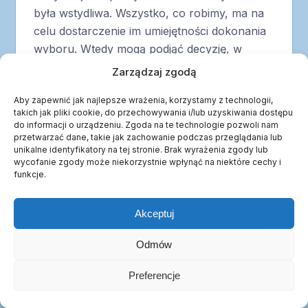
była wstydliwa. Wszystko, co robimy, ma na
celu dostarczenie im umiejętności dokonania
wyboru. Wtedy mogą podjąć decyzję, w
którym kierunku się udać; tu, czy też tam.
Zarządzaj zgodą
Cokolwiek by nie wybrali, wierzę, że dziecko
Aby zapewnić jak najlepsze wrażenia, korzystamy z technologii,
autystyczne jest w stanie żyć szczęśliwie i
takich jak pliki cookie, do przechowywania i/lub uzyskiwania dostępu
sensownie.
do informacji o urządzeniu. Zgoda na te technologie pozwoli nam
przetwarzać dane, takie jak zachowanie podczas przeglądania lub
Przenieśmy się kilka lat naprzód. Coraz
unikalne identyfikatory na tej stronie. Brak wyrażenia zgody lub
więcej ludzi zgłaszało się do moich rodziców
wycofanie zgody może niekorzystnie wpłynąć na niektóre cechy i
funkcje.
po pomoc. Uznali oni więc, że najlepszym
sposobem aby
Akceptuj
spełnić te oczekiwania, jest stworzenie
miejsca, gdzie rodziny mogłyby uczyć się jak
Odmów
rozpoczynać program Son-Rise i gdzie
mogłyby indywidualnie poznawać Metodę
Preferencje
Opcji. W 1983 roku rodzice założyli Option
Institute and Fellowship w Sheffield,