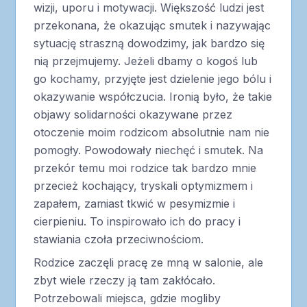
wizji, uporu i motywacji. Większość ludzi jest
przekonana, że okazując smutek i nazywając
sytuację straszną dowodzimy, jak bardzo się
nią przejmujemy. Jeżeli dbamy o kogoś lub
go kochamy, przyjęte jest dzielenie jego bólu i
okazywanie współczucia. Ironią było, że takie
objawy solidarności okazywane przez
otoczenie moim rodzicom absolutnie nam nie
pomogły. Powodowały niechęć i smutek. Na
przekór temu moi rodzice tak bardzo mnie
przecież kochający, tryskali optymizmem i
zapałem, zamiast tkwić w pesymizmie i
cierpieniu. To inspirowało ich do pracy i
stawiania czoła przeciwnościom.
Rodzice zaczęli pracę ze mną w salonie, ale
zbyt wiele rzeczy ją tam zakłócało.
Potrzebowali miejsca, gdzie mogliby