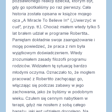
pozbawionego reakcji dziecka, którym był,
gdy go spotkaliśmy po raz pierwszy. Cała
historia została opisana w książce mojego
ojca „A Miracle To Believe In” („Uwierzyć w
cud”, przyp. tł.). Chociaż miałem wtedy tylko 5
lat brałem udział w programie Robertita..
Pamiętam dokładnie swoje zaangażowanie i
mogę powiedzieć, że praca z nim była
wyjątkowym doświadczeniem. Wtedy
zrozumiałem zasady filozofii programu
rodziców. Widziałem tę sytuację bardzo
młodymi oczyma. Oznaczało to, że mogłem
pracować z Robertito zachęcając go,
włączając się podczas zabawy w jego
zachowania, jako że byliśmy w podobnym
wieku. Czułem się cennym nabytkiem w
terapii, gdyż nie nosiłem z sobą całego
bagażu, jaki jest udziałem dorosłego. Na