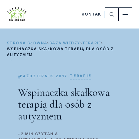
KONTAKT
STRONA GŁÓWNA
›
BAZA WIEDZY
›
TERAPIE
›
WSPINACZKA SKAŁKOWA TERAPIĄ DLA OSÓB Z
AUTYZMEM
TERAPIE
PAŹDZIERNIK 2017
·
Wspinaczka skałkowa
terapią dla osób z
autyzmem
~2 MIN CZYTANIA
·