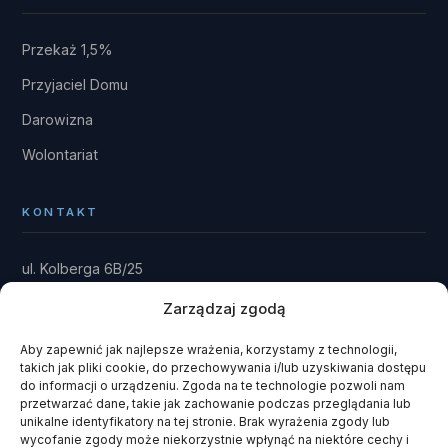
Przekaż 1,5%
Przyjaciel Domu
Darowizna
Wolontariat
KONTAKT
ul. Kolberga 6B/25
81-881 Sopot
Zarządzaj zgodą
Dom: Kwieki 30
Rytel 89-642
Aby zapewnić jak najlepsze wrażenia, korzystamy z technologii,
takich jak pliki cookie, do przechowywania i/lub uzyskiwania dostępu
gmina Czersk · powiat chojnicki
do informacji o urządzeniu. Zgoda na te technologie pozwoli nam
przetwarzać dane, takie jak zachowanie podczas przeglądania lub
fundacja@domrainmana.pl
unikalne identyfikatory na tej stronie. Brak wyrażenia zgody lub
wycofanie zgody może niekorzystnie wpłynąć na niektóre cechy i
+48 606 585 941