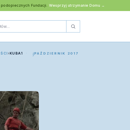
 podopiecznych Fundacji.
Wesprzyj utrzymanie Domu →
ŚCI
›
KUBA1
PAŹDZIERNIK 2017