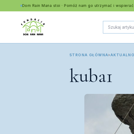
Dom Rain Mana stoi · Pomóż nam go utrzymać i wspierać
STRONA GŁÓWNA
›
AKTUALNO
kuba1