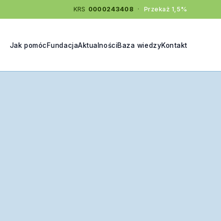
KRS
0000243408
·
Przekaż 1,5%
Jak pomóc
Fundacja
Aktualności
Baza wiedzy
Kontakt