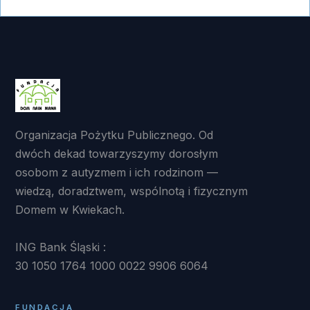
Organizacja Pożytku Publicznego. Od
dwóch dekad towarzyszymy dorosłym
osobom z autyzmem i ich rodzinom —
wiedzą, doradztwem, wspólnotą i fizycznym
Domem w Kwiekach.
ING Bank Śląski :
30 1050 1764 1000 0022 9906 6064
FUNDACJA