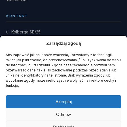
KONTAKT
ul. Kolberga 6B/25
81-881 Sopot
Zarządzaj zgodą
Dom: Kwieki 30
Rytel 89-642
Aby zapewnić jak najlepsze wrażenia, korzystamy z technologii,
takich jak pliki cookie, do przechowywania i/lub uzyskiwania dostępu
gmina Czersk · powiat chojnicki
do informacji o urządzeniu. Zgoda na te technologie pozwoli nam
przetwarzać dane, takie jak zachowanie podczas przeglądania lub
fundacja@domrainmana.pl
unikalne identyfikatory na tej stronie. Brak wyrażenia zgody lub
wycofanie zgody może niekorzystnie wpłynąć na niektóre cechy i
+48 606 585 941
funkcje.
+48 660 908 051
Akceptuj
Odmów
© 2026 Fundacja Dom Rain Mana ·
KRS 0000243408
· NIP 585-
141-93-51