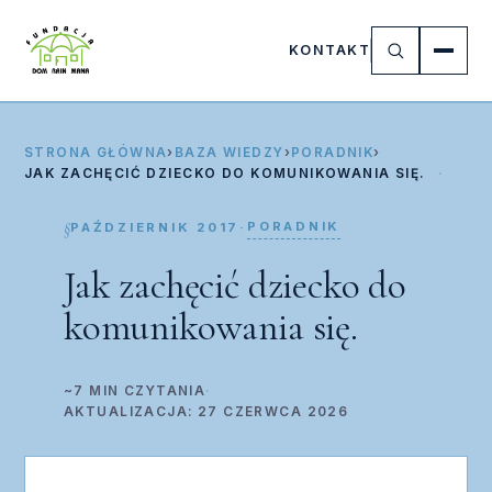
KONTAKT
STRONA GŁÓWNA
›
BAZA WIEDZY
›
PORADNIK
›
JAK ZACHĘCIĆ DZIECKO DO KOMUNIKOWANIA SIĘ.
PORADNIK
PAŹDZIERNIK 2017
·
Jak zachęcić dziecko do
komunikowania się.
~7 MIN CZYTANIA
·
AKTUALIZACJA: 27 CZERWCA 2026