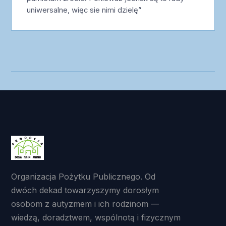
uniwersalne, więc sie nimi dzielę”
Organizacja Pożytku Publicznego. Od
dwóch dekad towarzyszymy dorosłym
osobom z autyzmem i ich rodzinom —
wiedzą, doradztwem, wspólnotą i fizycznym