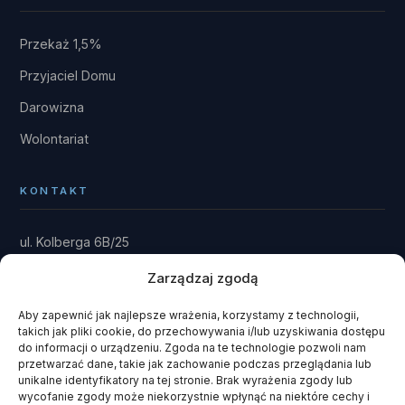
Przekaż 1,5%
Przyjaciel Domu
Darowizna
Wolontariat
KONTAKT
ul. Kolberga 6B/25
81-881 Sopot
Zarządzaj zgodą
Dom: Kwieki 30
Rytel 89-642
Aby zapewnić jak najlepsze wrażenia, korzystamy z technologii,
takich jak pliki cookie, do przechowywania i/lub uzyskiwania dostępu
gmina Czersk · powiat chojnicki
do informacji o urządzeniu. Zgoda na te technologie pozwoli nam
przetwarzać dane, takie jak zachowanie podczas przeglądania lub
fundacja@domrainmana.pl
unikalne identyfikatory na tej stronie. Brak wyrażenia zgody lub
wycofanie zgody może niekorzystnie wpłynąć na niektóre cechy i
+48 606 585 941