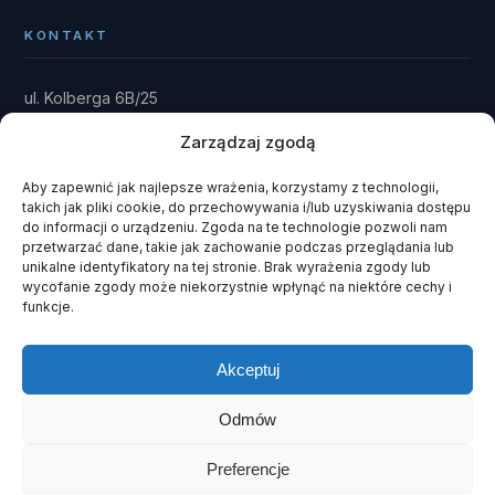
KONTAKT
ul. Kolberga 6B/25
81-881 Sopot
Zarządzaj zgodą
Dom: Kwieki 30
Rytel 89-642
Aby zapewnić jak najlepsze wrażenia, korzystamy z technologii,
takich jak pliki cookie, do przechowywania i/lub uzyskiwania dostępu
gmina Czersk · powiat chojnicki
do informacji o urządzeniu. Zgoda na te technologie pozwoli nam
przetwarzać dane, takie jak zachowanie podczas przeglądania lub
fundacja@domrainmana.pl
unikalne identyfikatory na tej stronie. Brak wyrażenia zgody lub
wycofanie zgody może niekorzystnie wpłynąć na niektóre cechy i
+48 606 585 941
funkcje.
+48 660 908 051
Akceptuj
Odmów
© 2026 Fundacja Dom Rain Mana ·
KRS 0000243408
· NIP 585-
141-93-51
Preferencje
Polityka prywatności
·
Cookies
·
Szukaj