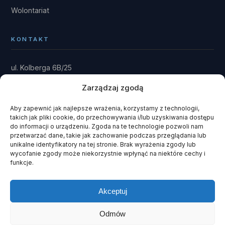
Wolontariat
KONTAKT
ul. Kolberga 6B/25
81-881 Sopot
Zarządzaj zgodą
Dom: Kwieki 30
Rytel 89-642
Aby zapewnić jak najlepsze wrażenia, korzystamy z technologii,
takich jak pliki cookie, do przechowywania i/lub uzyskiwania dostępu
gmina Czersk · powiat chojnicki
do informacji o urządzeniu. Zgoda na te technologie pozwoli nam
przetwarzać dane, takie jak zachowanie podczas przeglądania lub
fundacja@domrainmana.pl
unikalne identyfikatory na tej stronie. Brak wyrażenia zgody lub
wycofanie zgody może niekorzystnie wpłynąć na niektóre cechy i
+48 606 585 941
funkcje.
+48 660 908 051
Akceptuj
Odmów
© 2026 Fundacja Dom Rain Mana ·
KRS 0000243408
· NIP 585-