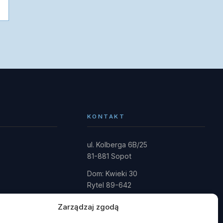
KONTAKT
ul. Kolberga 6B/25
81-881 Sopot
Dom: Kwieki 30
Rytel 89-642
gmina Czersk · powiat chojnicki
Zarządzaj zgodą
fundacja@domrainmana.pl