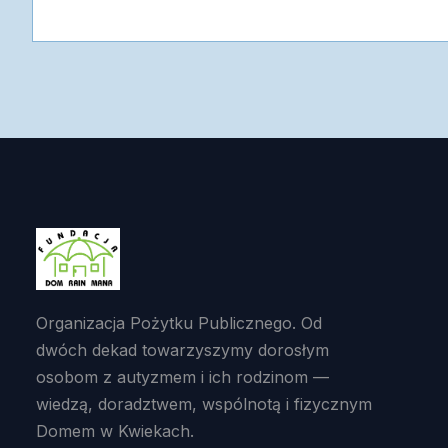
Organizacja Pożytku Publicznego. Od
dwóch dekad towarzyszymy dorosłym
osobom z autyzmem i ich rodzinom —
wiedzą, doradztwem, wspólnotą i fizycznym
Domem w Kwiekach.