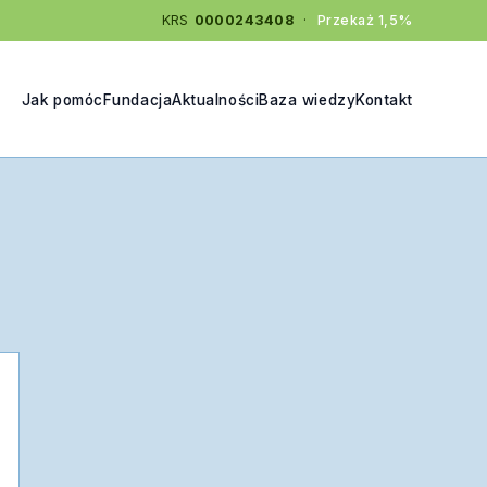
KRS
0000243408
·
Przekaż 1,5%
Jak pomóc
Fundacja
Aktualności
Baza wiedzy
Kontakt