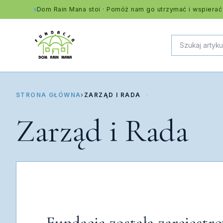
Dom Rain Mana stoi · Pomóż nam go utrzymać i wspierać
STRONA GŁÓWNA
›
ZARZĄD I RADA
Zarząd i Rada