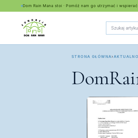
Dom Rain Mana stoi · Pomóż nam go utrzymać i wspierać
STRONA GŁÓWNA
›
AKTUALNO
DomRain