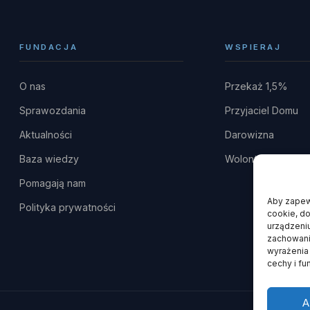
FUNDACJA
WSPIERAJ
O nas
Przekaż 1,5%
Sprawozdania
Przyjaciel Domu
Aktualności
Darowizna
Baza wiedzy
Wolontariat
Pomagają nam
Aby zapewn
Polityka prywatności
cookie, do
urządzeniu
zachowanie
wyrażenia
cechy i fu
A