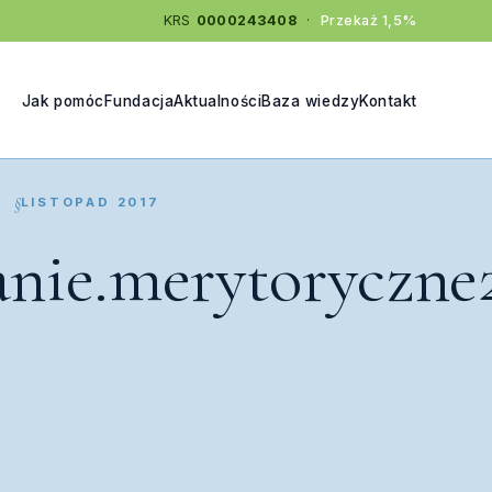
KRS
0000243408
·
Przekaż 1,5%
Jak pomóc
Fundacja
Aktualności
Baza wiedzy
Kontakt
LISTOPAD 2017
ie.merytoryczne