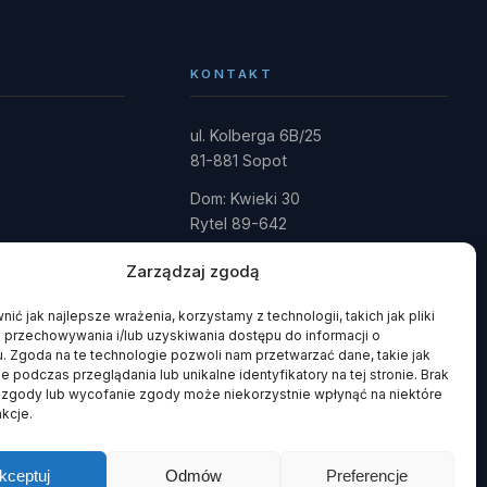
KONTAKT
ul. Kolberga 6B/25
81-881 Sopot
Dom: Kwieki 30
Rytel 89-642
gmina Czersk · powiat chojnicki
Zarządzaj zgodą
fundacja@domrainmana.pl
ić jak najlepsze wrażenia, korzystamy z technologii, takich jak pliki
+48 606 585 941
 przechowywania i/lub uzyskiwania dostępu do informacji o
+48 660 908 051
. Zgoda na te technologie pozwoli nam przetwarzać dane, takie jak
 podczas przeglądania lub unikalne identyfikatory na tej stronie. Brak
 zgody lub wycofanie zgody może niekorzystnie wpłynąć na niektóre
nkcje.
kceptuj
Odmów
Preferencje