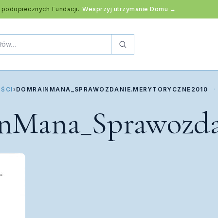
 podopiecznych Fundacji.
Wesprzyj utrzymanie Domu →
ŚCI
›
DOMRAINMANA_SPRAWOZDANIE.MERYTORYCZNE2010
Mana_Sprawozdan