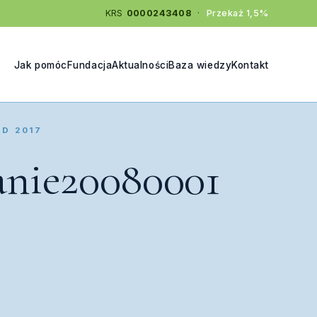
KRS
0000243408
·
Przekaż 1,5%
Jak pomóc
Fundacja
Aktualności
Baza wiedzy
Kontakt
AD 2017
nie20080001