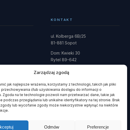
KONTAKT
ul. Kolberga 6B/25
81-881 Sopot
Dom: Kwieki 30
Rytel 89-642
gmina Czersk · powiat chojnicki
Zarządzaj zgodą
fundacja@domrainmana.pl
ić jak najlepsze wrażenia, korzystamy z technologii, takich jak pliki
+48 606 585 941
 przechowywania i/lub uzyskiwania dostępu do informacji o
+48 660 908 051
. Zgoda na te technologie pozwoli nam przetwarzać dane, takie jak
 podczas przeglądania lub unikalne identyfikatory na tej stronie. Brak
 zgody lub wycofanie zgody może niekorzystnie wpłynąć na niektóre
nkcje.
kceptuj
Odmów
Preferencje