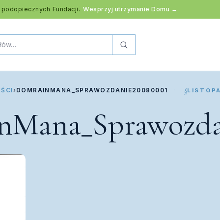
 podopiecznych Fundacji.
Wesprzyj utrzymanie Domu →
ŚCI
›
DOMRAINMANA_SPRAWOZDANIE20080001
LISTOP
Mana_Sprawozda