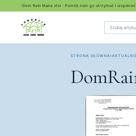
Dom Rain Mana stoi · Pomóż nam go utrzymać i wspierać
STRONA GŁÓWNA
›
AKTUALNO
DomRain