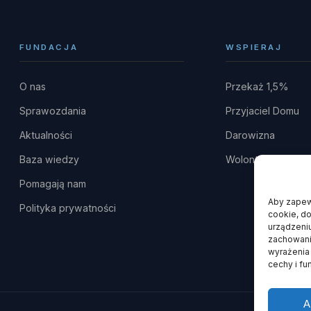
FUNDACJA
WSPIERAJ
O nas
Przekaż 1,5%
Sprawozdania
Przyjaciel Domu
Aktualności
Darowizna
Baza wiedzy
Wolontariat
Pomagają nam
Aby zapewn
Polityka prywatności
cookie, do
urządzeniu
zachowanie
wyrażenia
cechy i fu
A