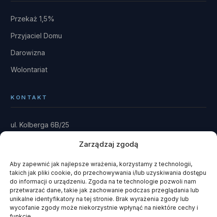
Przekaż 1,5%
Przyjaciel Domu
Darowizna
Wolontariat
KONTAKT
ul. Kolberga 6B/25
81-881 Sopot
Zarządzaj zgodą
Dom: Kwieki 30
Rytel 89-642
Aby zapewnić jak najlepsze wrażenia, korzystamy z technologii,
takich jak pliki cookie, do przechowywania i/lub uzyskiwania dostępu
gmina Czersk · powiat chojnicki
do informacji o urządzeniu. Zgoda na te technologie pozwoli nam
przetwarzać dane, takie jak zachowanie podczas przeglądania lub
fundacja@domrainmana.pl
unikalne identyfikatory na tej stronie. Brak wyrażenia zgody lub
wycofanie zgody może niekorzystnie wpłynąć na niektóre cechy i
+48 606 585 941
funkcje.