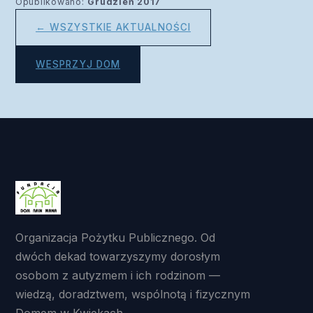
Opublikowano:
Grudzień 2017
← WSZYSTKIE AKTUALNOŚCI
WESPRZYJ DOM
Organizacja Pożytku Publicznego. Od
dwóch dekad towarzyszymy dorosłym
osobom z autyzmem i ich rodzinom —
wiedzą, doradztwem, wspólnotą i fizycznym
Domem w Kwiekach.