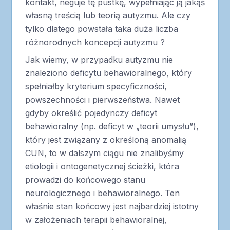
kontakt, neguje tę pustkę, wypełniając ją jakąś
własną treścią lub teorią autyzmu. Ale czy
tylko dlatego powstała taka duża liczba
różnorodnych koncepcji autyzmu ?
Jak wiemy, w przypadku autyzmu nie
znaleziono deficytu behawioralnego, który
spełniałby kryterium specyficzności,
powszechności i pierwszeństwa. Nawet
gdyby określić pojedynczy deficyt
behawioralny (np. deficyt w „teorii umysłu”),
który jest związany z określoną anomalią
CUN, to w dalszym ciągu nie znalibyśmy
etiologii i ontogenetycznej ścieżki, która
prowadzi do końcowego stanu
neurologicznego i behawioralnego. Ten
właśnie stan końcowy jest najbardziej istotny
w założeniach terapii behawioralnej,