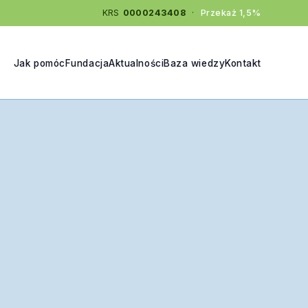
KRS
0000243408
·
Przekaż 1,5%
Jak pomóc
Fundacja
Aktualności
Baza wiedzy
Kontakt