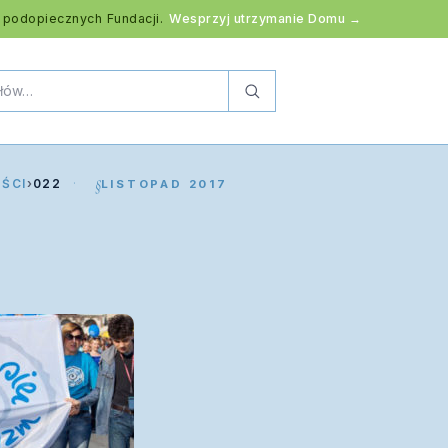
 podopiecznych Fundacji.
Wesprzyj utrzymanie Domu →
ŚCI
›
022
LISTOPAD 2017