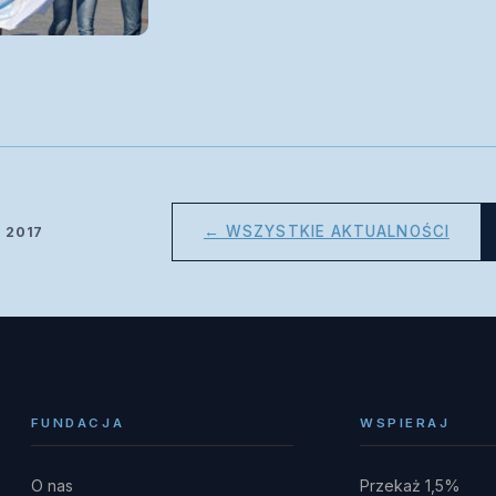
← WSZYSTKIE AKTUALNOŚCI
d 2017
FUNDACJA
WSPIERAJ
O nas
Przekaż 1,5%