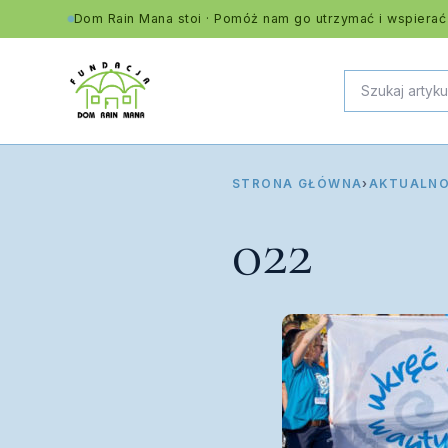
Dom Rain Mana stoi · Pomóż nam go utrzymać i wspierać
STRONA GŁÓWNA
›
AKTUALNO
022